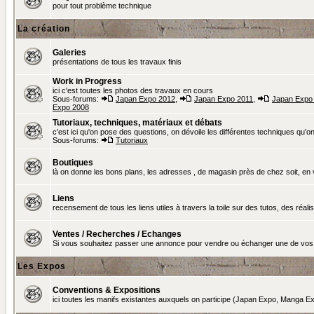
pour tout problème technique
La création
Galeries
présentations de tous les travaux finis
Work in Progress
ici c'est toutes les photos des travaux en cours
Sous-forums:
Japan Expo 2012
,
Japan Expo 2011
,
Japan Expo
Expo 2008
Tutoriaux, techniques, matériaux et débats
c'est ici qu'on pose des questions, on dévoile les différentes techniques qu'on u
Sous-forums:
Tutoriaux
Boutiques
là on donne les bons plans, les adresses , de magasin près de chez soit, en v
Liens
recensement de tous les liens utiles à travers la toile sur des tutos, des réalis
Ventes / Recherches / Echanges
Si vous souhaitez passer une annonce pour vendre ou échanger une de vos 
Les Expos
Conventions & Expositions
ici toutes les manifs existantes auxquels on participe (Japan Expo, Manga Exp