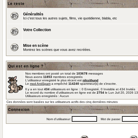
Le reste
Généralités
Ici c'est tous les autres sujets, films, vie quotidienne, blabla, etc
Votre Collection
Mise en scène
Montrez les scènes que vous avez recréées.
Qui est en ligne ?
Nos membres ont posté un total de
103678
messages
Nous avons
11853
membres enregistrés
L'utilisateur enregistré le plus récent est
niksithund
Le
mod AntiSpam
a empêché
114240
spammeur(s) de s'inscrire.
Il y a en tout
434
utilisateurs en ligne :: 0 Enregistré, 0 Invisible et 434 Invités
Le record du nombre d'utilisateurs en ligne est de
2754
le Lun Juil 20, 2026 1
Utilisateurs enregistrés : Aucun
Ces données sont basées sur les utilisateurs actifs des cinq dernières minutes
Connexion
Nom d'utilisateur:
Mot de passe: