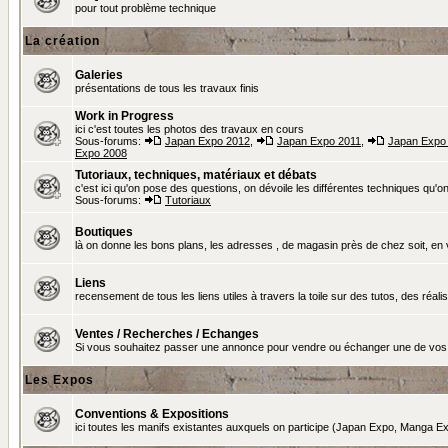
pour tout problème technique
La création
Galeries
présentations de tous les travaux finis
Work in Progress
ici c'est toutes les photos des travaux en cours
Sous-forums:
Japan Expo 2012
,
Japan Expo 2011
,
Japan Expo
Expo 2008
Tutoriaux, techniques, matériaux et débats
c'est ici qu'on pose des questions, on dévoile les différentes techniques qu'on u
Sous-forums:
Tutoriaux
Boutiques
là on donne les bons plans, les adresses , de magasin près de chez soit, en v
Liens
recensement de tous les liens utiles à travers la toile sur des tutos, des réalis
Ventes / Recherches / Echanges
Si vous souhaitez passer une annonce pour vendre ou échanger une de vos 
Les Expos
Conventions & Expositions
ici toutes les manifs existantes auxquels on participe (Japan Expo, Manga Exp