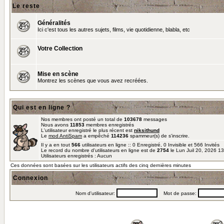
Le reste
Généralités
Ici c'est tous les autres sujets, films, vie quotidienne, blabla, etc
Votre Collection
Mise en scène
Montrez les scènes que vous avez recréées.
Qui est en ligne ?
Nos membres ont posté un total de
103678
messages
Nous avons
11853
membres enregistrés
L'utilisateur enregistré le plus récent est
niksithund
Le
mod AntiSpam
a empêché
114236
spammeur(s) de s'inscrire.
Il y a en tout
566
utilisateurs en ligne :: 0 Enregistré, 0 Invisible et 566 Invités
Le record du nombre d'utilisateurs en ligne est de
2754
le Lun Juil 20, 2026 1
Utilisateurs enregistrés : Aucun
Ces données sont basées sur les utilisateurs actifs des cinq dernières minutes
Connexion
Nom d'utilisateur:
Mot de passe: