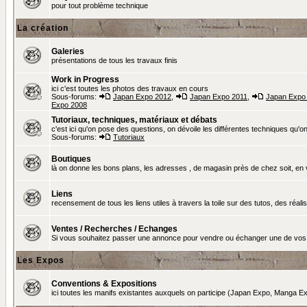
pour tout problème technique
La création
Galeries
présentations de tous les travaux finis
Work in Progress
ici c'est toutes les photos des travaux en cours
Sous-forums:
Japan Expo 2012
,
Japan Expo 2011
,
Japan Expo
Expo 2008
Tutoriaux, techniques, matériaux et débats
c'est ici qu'on pose des questions, on dévoile les différentes techniques qu'on u
Sous-forums:
Tutoriaux
Boutiques
là on donne les bons plans, les adresses , de magasin près de chez soit, en v
Liens
recensement de tous les liens utiles à travers la toile sur des tutos, des réalis
Ventes / Recherches / Echanges
Si vous souhaitez passer une annonce pour vendre ou échanger une de vos 
Les Expos
Conventions & Expositions
ici toutes les manifs existantes auxquels on participe (Japan Expo, Manga Exp