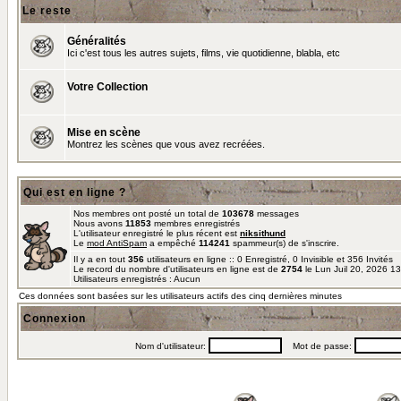
Le reste
Généralités
Ici c'est tous les autres sujets, films, vie quotidienne, blabla, etc
Votre Collection
Mise en scène
Montrez les scènes que vous avez recréées.
Qui est en ligne ?
Nos membres ont posté un total de
103678
messages
Nous avons
11853
membres enregistrés
L'utilisateur enregistré le plus récent est
niksithund
Le
mod AntiSpam
a empêché
114241
spammeur(s) de s'inscrire.
Il y a en tout
356
utilisateurs en ligne :: 0 Enregistré, 0 Invisible et 356 Invités
Le record du nombre d'utilisateurs en ligne est de
2754
le Lun Juil 20, 2026 1
Utilisateurs enregistrés : Aucun
Ces données sont basées sur les utilisateurs actifs des cinq dernières minutes
Connexion
Nom d'utilisateur:
Mot de passe: