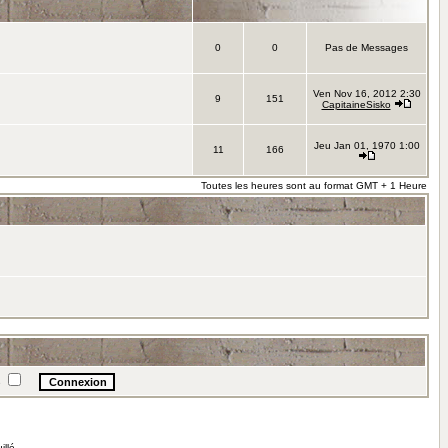
0
0
Pas de Messages
Ven Nov 16, 2012 2:30
9
151
CapitaineSisko
Jeu Jan 01, 1970 1:00
11
166
Toutes les heures sont au format GMT + 1 Heure
e
illé