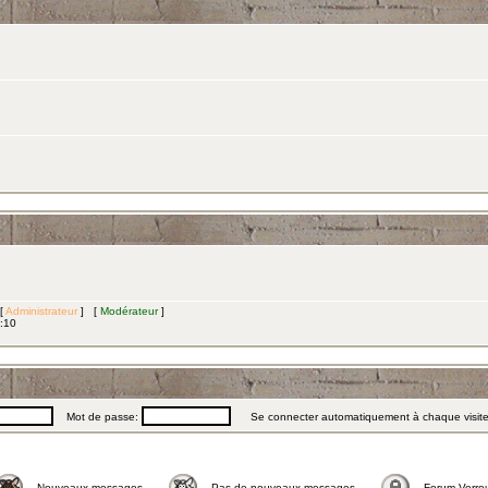
 [
Administrateur
] [
Modérateur
]
3:10
Mot de passe:
Se connecter automatiquement à chaque visit
Nouveaux messages
Pas de nouveaux messages
Forum Verrou