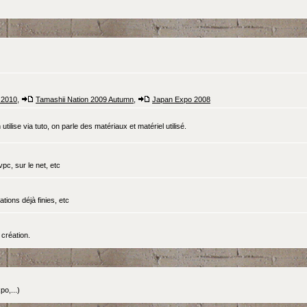
 2010
,
Tamashii Nation 2009 Autumn
,
Japan Expo 2008
tilise via tuto, on parle des matériaux et matériel utilisé.
pc, sur le net, etc
ations déjà finies, etc
création.
o,...)