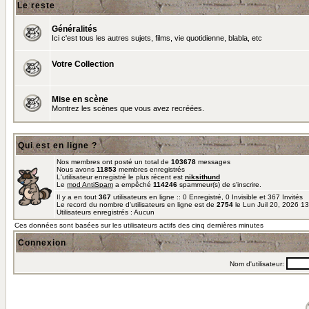
Le reste
Généralités
Ici c'est tous les autres sujets, films, vie quotidienne, blabla, etc
Votre Collection
Mise en scène
Montrez les scènes que vous avez recréées.
Qui est en ligne ?
Nos membres ont posté un total de
103678
messages
Nous avons
11853
membres enregistrés
L'utilisateur enregistré le plus récent est
niksithund
Le
mod AntiSpam
a empêché
114246
spammeur(s) de s'inscrire.
Il y a en tout
367
utilisateurs en ligne :: 0 Enregistré, 0 Invisible et 367 Invités
Le record du nombre d'utilisateurs en ligne est de
2754
le Lun Juil 20, 2026 1
Utilisateurs enregistrés : Aucun
Ces données sont basées sur les utilisateurs actifs des cinq dernières minutes
Connexion
Nom d'utilisateur: