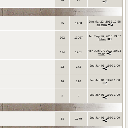
10
27
Dim Mar 22, 2015 12:58
75
1468
albafica
Jeu Sep 26, 2013 13:07
502
13967
philou
Ven Juin 07, 2013 20:23
114
1201
yodin
Jeu Jan 01, 1970 1:00
22
142
Jeu Jan 01, 1970 1:00
26
128
Jeu Jan 01, 1970 1:00
2
2
Jeu Jan 01, 1970 1:00
44
1079