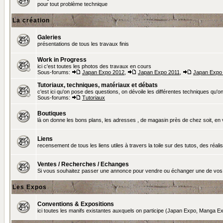
pour tout problème technique
La création
Galeries
présentations de tous les travaux finis
Work in Progress
ici c'est toutes les photos des travaux en cours
Sous-forums:
Japan Expo 2012
,
Japan Expo 2011
,
Japan Expo
Tutoriaux, techniques, matériaux et débats
c'est ici qu'on pose des questions, on dévoile les différentes techniques qu'on u
Sous-forums:
Tutoriaux
Boutiques
là on donne les bons plans, les adresses , de magasin près de chez soit, en v
Liens
recensement de tous les liens utiles à travers la toile sur des tutos, des réalis
Ventes / Recherches / Echanges
Si vous souhaitez passer une annonce pour vendre ou échanger une de vos 
Les Expos
Conventions & Expositions
ici toutes les manifs existantes auxquels on participe (Japan Expo, Manga Exp