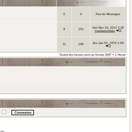
0
0
Pas de Messages
Ven Nov 16, 2012 2:30
9
151
CapitaineSisko
Jeu Jan 01, 1970 1:00
11
166
Toutes les heures sont au format GMT + 1 Heure
e
illé