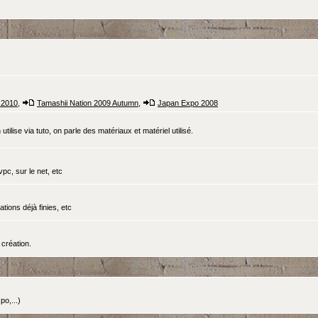
 2010
,
Tamashii Nation 2009 Autumn
,
Japan Expo 2008
tilise via tuto, on parle des matériaux et matériel utilisé.
pc, sur le net, etc
ations déjà finies, etc
création.
o,...)