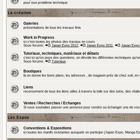
pour tout problème technique
La création
Galeries
présentations de tous les travaux finis
Work in Progress
ici c'est toutes les photos des travaux en cours
Sous-forums:
Japan Expo 2012
,
Japan Expo 2011
,
Japan Expo
Tutoriaux, techniques, matériaux et débats
c'est ici qu'on pose des questions, on dévoile les différentes techniques qu'on u
Sous-forums:
Tutoriaux
Boutiques
là on donne les bons plans, les adresses , de magasin près de chez soit, en v
Liens
recensement de tous les liens utiles à travers la toile sur des tutos, des réalis
Ventes / Recherches / Echanges
Si vous souhaitez passer une annonce pour vendre ou échanger une de vos 
Les Expos
Conventions & Expositions
ici toutes les manifs existantes auxquels on participe (Japan Expo, Manga Exp