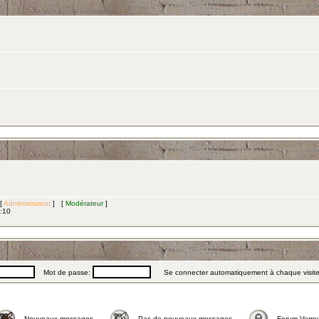
 [
Administrateur
] [
Modérateur
]
3:10
Mot de passe:
Se connecter automatiquement à chaque visit
Nouveaux messages
Pas de nouveaux messages
Forum Verrou