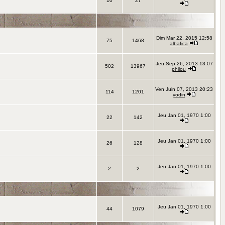
10
27
Dim Mar 22, 2015 12:58
75
1468
albafica
Jeu Sep 26, 2013 13:07
502
13967
philou
Ven Juin 07, 2013 20:23
114
1201
yodin
Jeu Jan 01, 1970 1:00
22
142
Jeu Jan 01, 1970 1:00
26
128
Jeu Jan 01, 1970 1:00
2
2
Jeu Jan 01, 1970 1:00
44
1079