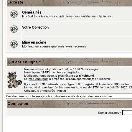
Le reste
Généralités
Ici c'est tous les autres sujets, films, vie quotidienne, blabla, etc
Votre Collection
Mise en scène
Montrez les scènes que vous avez recréées.
Qui est en ligne ?
Nos membres ont posté un total de
103678
messages
Nous avons
11853
membres enregistrés
L'utilisateur enregistré le plus récent est
niksithund
Le
mod AntiSpam
a empêché
114244
spammeur(s) de s'inscrire.
Il y a en tout
388
utilisateurs en ligne :: 0 Enregistré, 0 Invisible et 388 Invités
Le record du nombre d'utilisateurs en ligne est de
2754
le Lun Juil 20, 2026 1
Utilisateurs enregistrés : Aucun
Ces données sont basées sur les utilisateurs actifs des cinq dernières minutes
Connexion
Nom d'utilisateur: