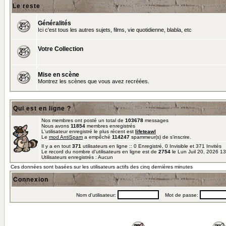
Le reste
Généralités
Ici c'est tous les autres sujets, films, vie quotidienne, blabla, etc
Votre Collection
Mise en scène
Montrez les scènes que vous avez recréées.
Qui est en ligne ?
Nos membres ont posté un total de
103678
messages
Nous avons
11854
membres enregistrés
L'utilisateur enregistré le plus récent est
lifeteawl
Le
mod AntiSpam
a empêché
114247
spammeur(s) de s'inscrire.
Il y a en tout
371
utilisateurs en ligne :: 0 Enregistré, 0 Invisible et 371 Invités
Le record du nombre d'utilisateurs en ligne est de
2754
le Lun Juil 20, 2026 1
Utilisateurs enregistrés : Aucun
Ces données sont basées sur les utilisateurs actifs des cinq dernières minutes
Connexion
Nom d'utilisateur:
Mot de passe: