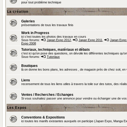
pour tout problème technique
La création
Galeries
présentations de tous les travaux finis
Work in Progress
ici c'est toutes les photos des travaux en cours
Sous-forums:
Japan Expo 2012
,
Japan Expo 2011
,
Japan Expo
Expo 2008
Tutoriaux, techniques, matériaux et débats
c'est ici qu'on pose des questions, on dévoile les différentes techniques qu'on u
Sous-forums:
Tutoriaux
Boutiques
là on donne les bons plans, les adresses , de magasin près de chez soit, en v
Liens
recensement de tous les liens utiles à travers la toile sur des tutos, des réalis
Ventes / Recherches / Echanges
Si vous souhaitez passer une annonce pour vendre ou échanger une de vos 
Les Expos
Conventions & Expositions
ici toutes les manifs existantes auxquels on participe (Japan Expo, Manga Exp