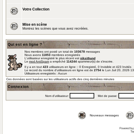
Votre Collection
Mise en scène
Montrez les scènes que vous avez recréées.
Qui est en ligne ?
Nos membres ont posté un total de
103678
messages
Nous avons
11853
membres enregistrés
L'utilisateur enregistré le plus récent est
niksithund
Le
mod AntiSpam
a empêché
114244
spammeur(s) de s'inscrire.
Il y a en tout
423
utilisateurs en ligne :: 0 Enregistré, 0 Invisible et 423 Invités
Le record du nombre d'utilisateurs en ligne est de
2754
le Lun Juil 20, 2026 1
Utilisateurs enregistrés : Aucun
Ces données sont basées sur les utilisateurs actifs des cinq dernières minutes
Connexion
Nom d'utilisateur:
Mot de passe:
Nouveaux messages
Powered by
Tra