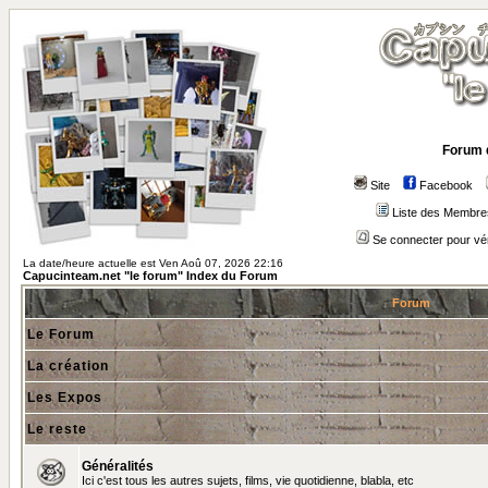
Forum 
Site
Facebook
Liste des Membre
Se connecter pour vé
La date/heure actuelle est Ven Aoû 07, 2026 22:16
Capucinteam.net "le forum" Index du Forum
Forum
Le Forum
La création
Les Expos
Le reste
Généralités
Ici c'est tous les autres sujets, films, vie quotidienne, blabla, etc