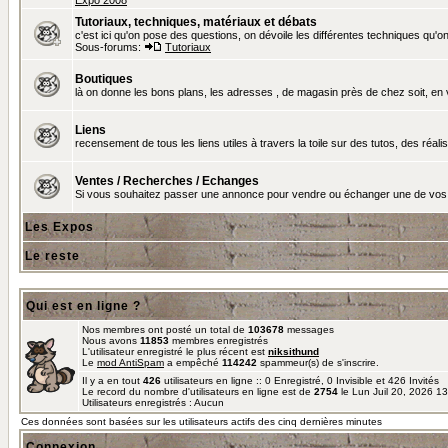
Expo 2008
Tutoriaux, techniques, matériaux et débats
c'est ici qu'on pose des questions, on dévoile les différentes techniques qu'on u
Sous-forums:
Tutoriaux
Boutiques
là on donne les bons plans, les adresses , de magasin près de chez soit, en v
Liens
recensement de tous les liens utiles à travers la toile sur des tutos, des réalis
Ventes / Recherches / Echanges
Si vous souhaitez passer une annonce pour vendre ou échanger une de vos 
Les Expos
Le reste
Qui est en ligne ?
Nos membres ont posté un total de
103678
messages
Nous avons
11853
membres enregistrés
L'utilisateur enregistré le plus récent est
niksithund
Le
mod AntiSpam
a empêché
114242
spammeur(s) de s'inscrire.
Il y a en tout
426
utilisateurs en ligne :: 0 Enregistré, 0 Invisible et 426 Invités
Le record du nombre d'utilisateurs en ligne est de
2754
le Lun Juil 20, 2026 1
Utilisateurs enregistrés : Aucun
Ces données sont basées sur les utilisateurs actifs des cinq dernières minutes
Connexion