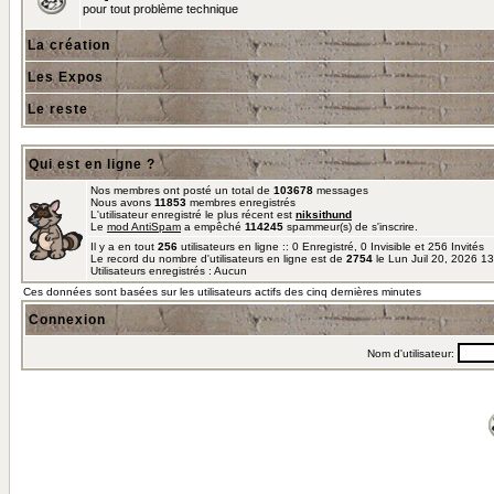
pour tout problème technique
La création
Les Expos
Le reste
Qui est en ligne ?
Nos membres ont posté un total de
103678
messages
Nous avons
11853
membres enregistrés
L'utilisateur enregistré le plus récent est
niksithund
Le
mod AntiSpam
a empêché
114245
spammeur(s) de s'inscrire.
Il y a en tout
256
utilisateurs en ligne :: 0 Enregistré, 0 Invisible et 256 Invités
Le record du nombre d'utilisateurs en ligne est de
2754
le Lun Juil 20, 2026 1
Utilisateurs enregistrés : Aucun
Ces données sont basées sur les utilisateurs actifs des cinq dernières minutes
Connexion
Nom d'utilisateur: