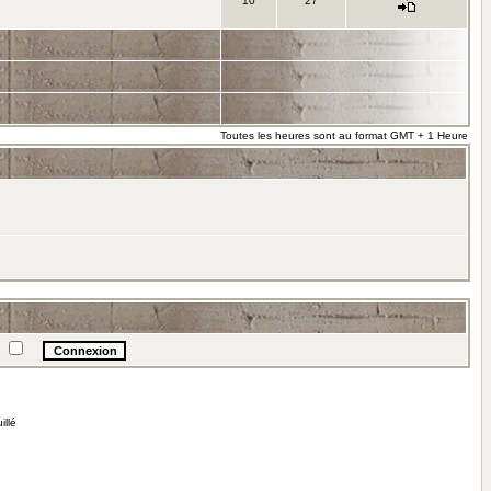
10
27
Toutes les heures sont au format GMT + 1 Heure
e
illé