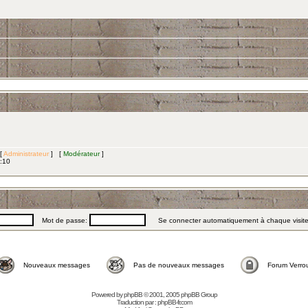
 [
Administrateur
] [
Modérateur
]
3:10
Mot de passe:
Se connecter automatiquement à chaque visit
Nouveaux messages
Pas de nouveaux messages
Forum Verrou
Powered by
phpBB
© 2001, 2005 phpBB Group
Traduction par :
phpBB-fr.com