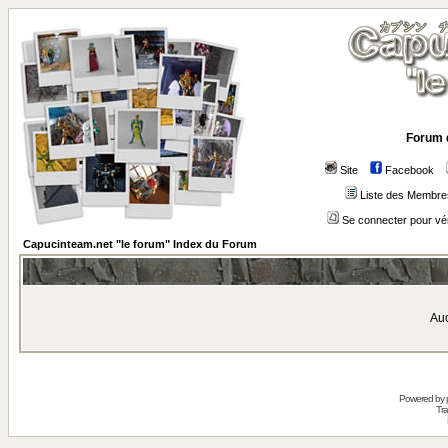
Forum 
Site
Facebook
Liste des Membre
Se connecter pour vé
Capucinteam.net "le forum" Index du Forum
Auc
Powered by
Tra