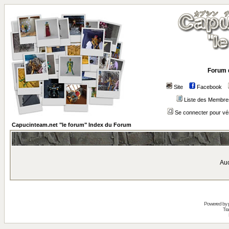
Forum 
Site
Facebook
Liste des Membre
Se connecter pour vé
Capucinteam.net "le forum" Index du Forum
Auc
Powered by
Tra