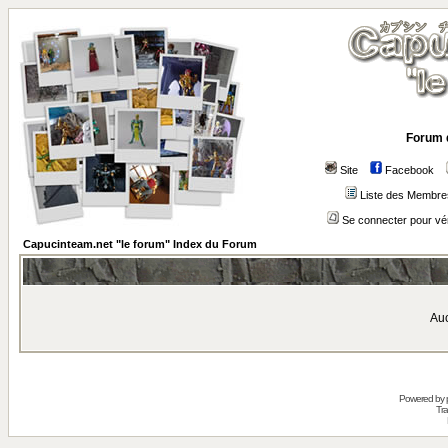
Forum 
Site
Facebook
Liste des Membre
Se connecter pour vé
Capucinteam.net "le forum" Index du Forum
Auc
Powered by
Tra