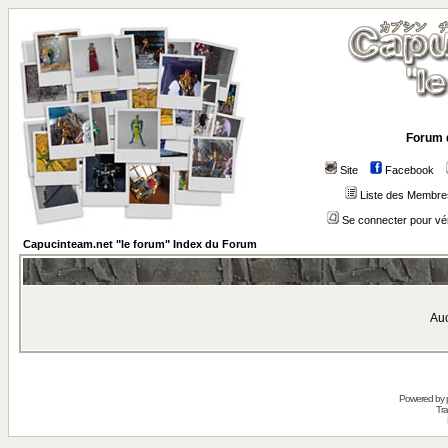
Forum 
Site
Facebook
Liste des Membre
Se connecter pour vé
Capucinteam.net "le forum" Index du Forum
Auc
Powered by
Tra