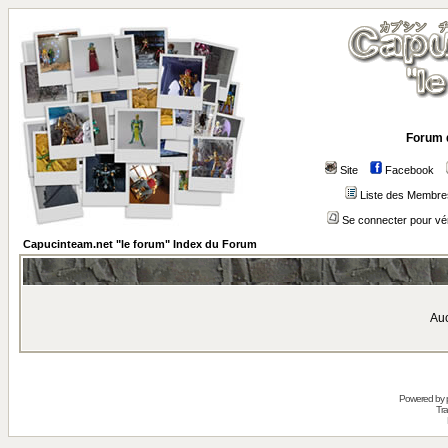
Forum 
Site
Facebook
Liste des Membre
Se connecter pour vé
Capucinteam.net "le forum" Index du Forum
Auc
Powered by
Tra