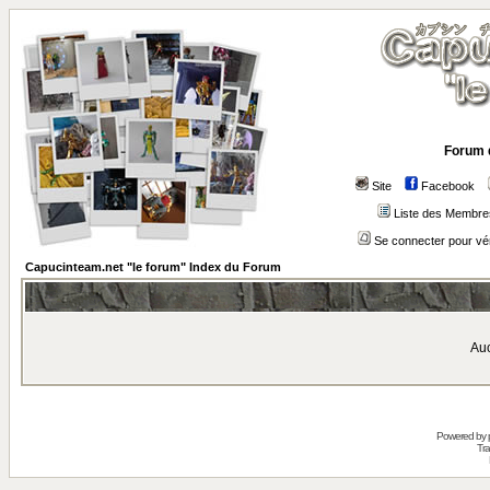
Forum 
Site
Facebook
Liste des Membre
Se connecter pour vé
Capucinteam.net "le forum" Index du Forum
Auc
Powered by
Tra