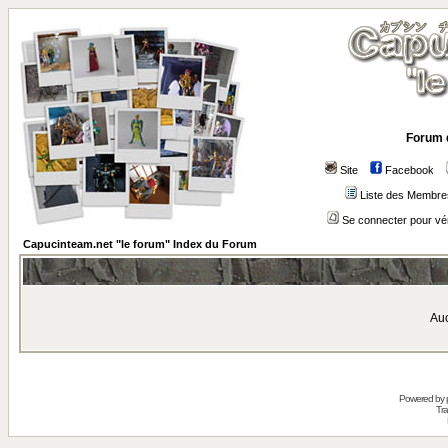
Forum 
Site
Facebook
Liste des Membre
Se connecter pour vé
Capucinteam.net "le forum" Index du Forum
Auc
Powered by
Tra