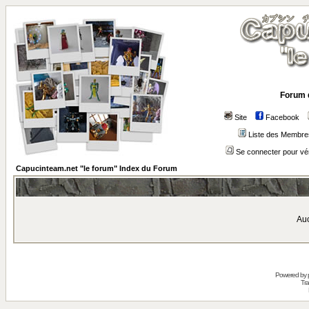
Forum 
Site
Facebook
Liste des Membre
Se connecter pour vé
Capucinteam.net "le forum" Index du Forum
Auc
Powered by
Tra