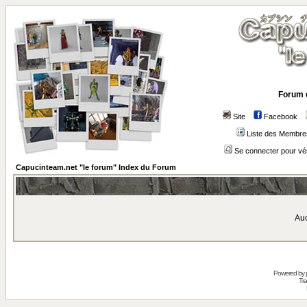
Forum 
Site
Facebook
Liste des Membre
Se connecter pour vé
Capucinteam.net "le forum" Index du Forum
Auc
Powered by
Tra