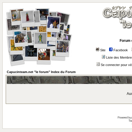
Forum 
Site
Facebook
Liste des Membre
Se connecter pour vé
Capucinteam.net "le forum" Index du Forum
Auc
Powered by
Tra