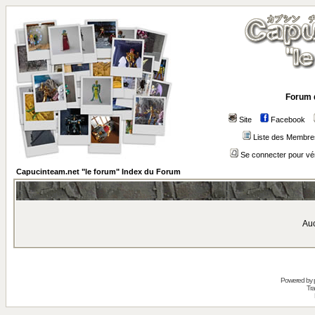
Forum 
Site
Facebook
Liste des Membre
Se connecter pour vé
Capucinteam.net "le forum" Index du Forum
Auc
Powered by
Tra