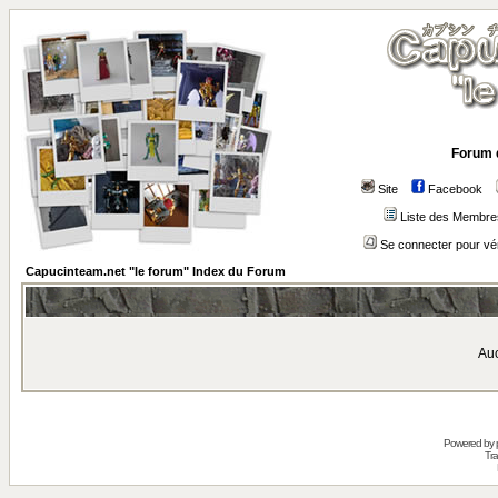
Forum 
Site
Facebook
Liste des Membre
Se connecter pour vé
Capucinteam.net "le forum" Index du Forum
Auc
Powered by
Tra