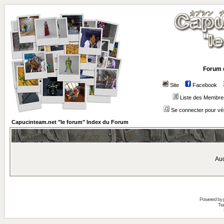
Forum 
Site
Facebook
Liste des Membre
Se connecter pour vé
Capucinteam.net "le forum" Index du Forum
Auc
Powered by
Tra