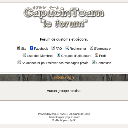
Forum de customs et décors.
Site
Facebook
FAQ
Rechercher
S'enregistrer
Liste des Membres
Groupes d'utilisateurs
Profil
Se connecter pour vérifier ses messages privés
Connexion
Informations
Aucun groupe n'existe
Powered by
phpBB
© 2001, 2005 phpBB Group
Traduction par :
phpBB-fr.com
Mod Anti-Spam phpBB