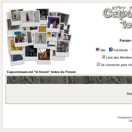
Forum 
Site
Facebook
Liste des Membre
Se connecter pour vé
Capucinteam.net "le forum" Index du Forum
Auc
Powered by
Tra