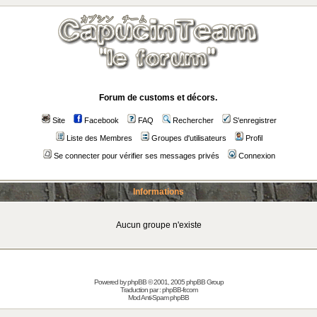
Forum de customs et décors.
Site
Facebook
FAQ
Rechercher
S'enregistrer
Liste des Membres
Groupes d'utilisateurs
Profil
Se connecter pour vérifier ses messages privés
Connexion
Informations
Aucun groupe n'existe
Powered by
phpBB
© 2001, 2005 phpBB Group
Traduction par :
phpBB-fr.com
Mod Anti-Spam phpBB