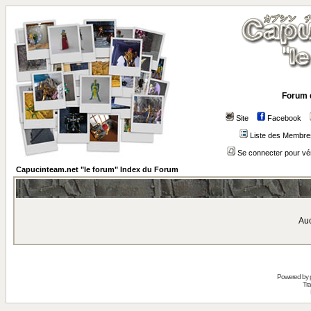
Forum 
Site
Facebook
Liste des Membre
Se connecter pour vé
Capucinteam.net "le forum" Index du Forum
Auc
Powered by
Tra