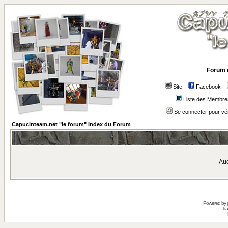
Forum 
Site
Facebook
Liste des Membre
Se connecter pour vé
Capucinteam.net "le forum" Index du Forum
Auc
Powered by
Tra