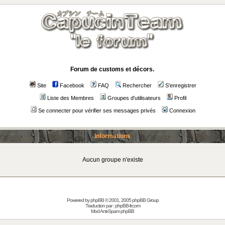
Forum de customs et décors.
Site
Facebook
FAQ
Rechercher
S'enregistrer
Liste des Membres
Groupes d'utilisateurs
Profil
Se connecter pour vérifier ses messages privés
Connexion
Informations
Aucun groupe n'existe
Powered by
phpBB
© 2001, 2005 phpBB Group
Traduction par :
phpBB-fr.com
Mod Anti-Spam phpBB