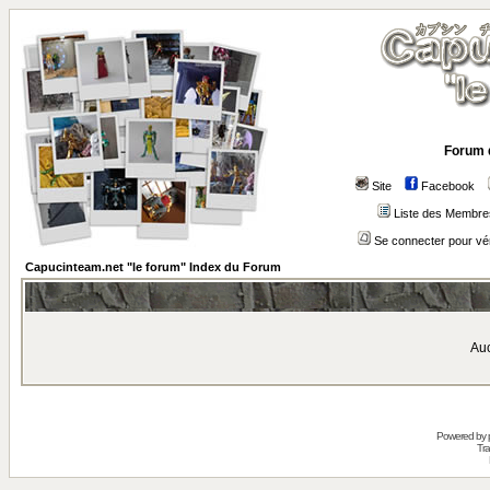
Forum 
Site
Facebook
Liste des Membre
Se connecter pour vé
Capucinteam.net "le forum" Index du Forum
Auc
Powered by
Tra