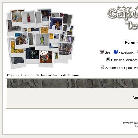
Forum 
Site
Facebook
Liste des Membre
Se connecter pour vé
Capucinteam.net "le forum" Index du Forum
Auc
Powered by
Tra