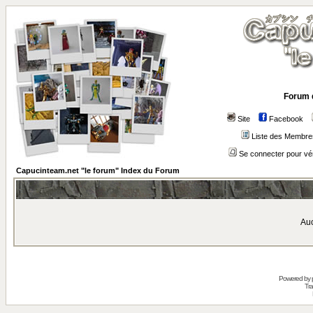
Forum 
Site
Facebook
Liste des Membre
Se connecter pour vé
Capucinteam.net "le forum" Index du Forum
Auc
Powered by
Tra