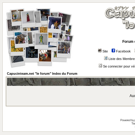
Forum 
Site
Facebook
Liste des Membre
Se connecter pour vé
Capucinteam.net "le forum" Index du Forum
Auc
Powered by
Tra