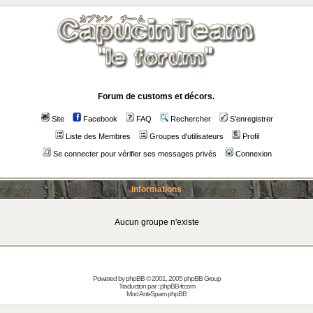
Forum de customs et décors.
Site
Facebook
FAQ
Rechercher
S'enregistrer
Liste des Membres
Groupes d'utilisateurs
Profil
Se connecter pour vérifier ses messages privés
Connexion
Informations
Aucun groupe n'existe
Powered by
phpBB
© 2001, 2005 phpBB Group
Traduction par :
phpBB-fr.com
Mod Anti-Spam phpBB