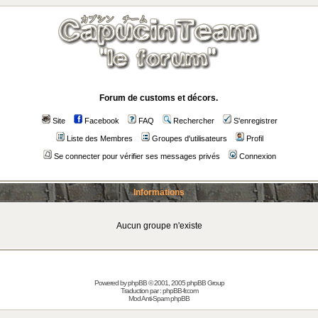
Forum de customs et décors.
Site
Facebook
FAQ
Rechercher
S'enregistrer
Liste des Membres
Groupes d'utilisateurs
Profil
Se connecter pour vérifier ses messages privés
Connexion
Informations
Aucun groupe n'existe
Powered by
phpBB
© 2001, 2005 phpBB Group
Traduction par :
phpBB-fr.com
Mod Anti-Spam phpBB