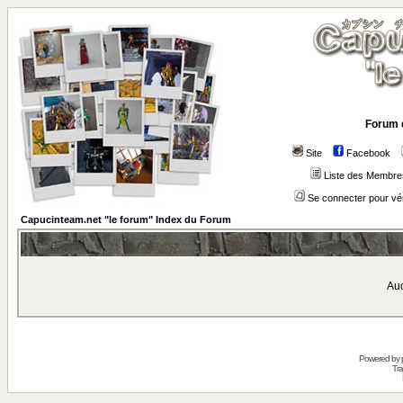
Forum 
Site
Facebook
Liste des Membre
Se connecter pour vé
Capucinteam.net "le forum" Index du Forum
Auc
Powered by
Tra