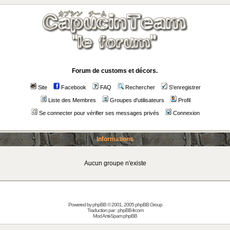
Forum de customs et décors.
Site
Facebook
FAQ
Rechercher
S'enregistrer
Liste des Membres
Groupes d'utilisateurs
Profil
Se connecter pour vérifier ses messages privés
Connexion
Informations
Aucun groupe n'existe
Powered by
phpBB
© 2001, 2005 phpBB Group
Traduction par :
phpBB-fr.com
Mod Anti-Spam phpBB