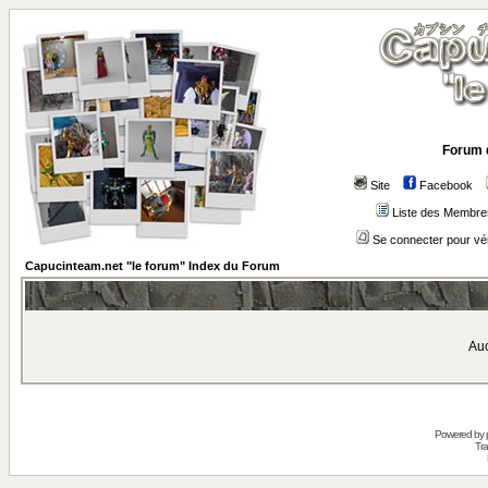
Forum 
Site
Facebook
Liste des Membre
Se connecter pour vé
Capucinteam.net "le forum" Index du Forum
Auc
Powered by
Tra