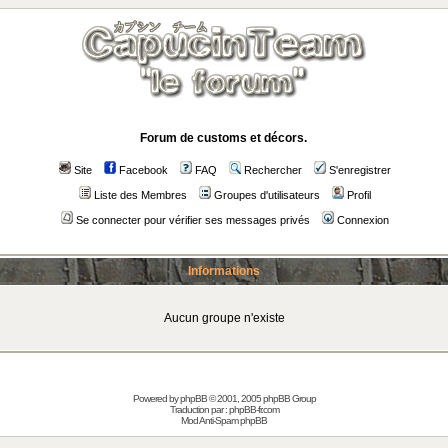
Forum de customs et décors.
Site
Facebook
FAQ
Rechercher
S'enregistrer
Liste des Membres
Groupes d'utilisateurs
Profil
Se connecter pour vérifier ses messages privés
Connexion
Informations
Aucun groupe n'existe
Powered by
phpBB
© 2001, 2005 phpBB Group
Traduction par :
phpBB-fr.com
Mod Anti-Spam phpBB