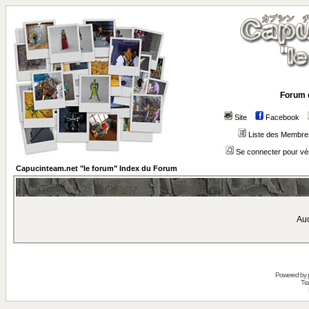
Forum 
Site
Facebook
Liste des Membre
Se connecter pour vé
Capucinteam.net "le forum" Index du Forum
Auc
Powered by
Tra