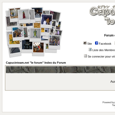
Forum 
Site
Facebook
Liste des Membre
Se connecter pour vé
Capucinteam.net "le forum" Index du Forum
Auc
Powered by
Tra