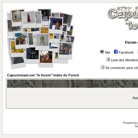
Forum 
Site
Facebook
Liste des Membre
Se connecter pour vé
Capucinteam.net "le forum" Index du Forum
Auc
Powered by
Tra