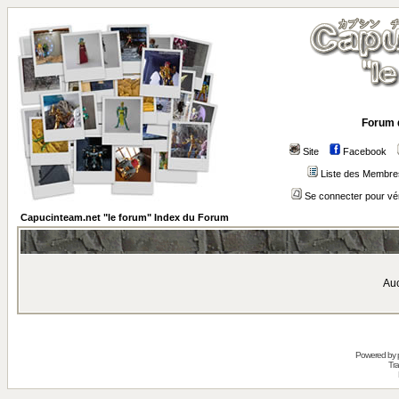
Forum 
Site
Facebook
Liste des Membre
Se connecter pour vé
Capucinteam.net "le forum" Index du Forum
Auc
Powered by
Tra