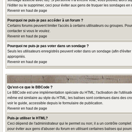
sondage associé avec lui). Si personne n'a encore voté, vous pouvez alors sup
l'éditer ou le supprimer, ceci pour éviter aux gens de truquer les sondages en
Revenir en haut de page
Pourquoi ne puis-je pas accéder à un forum ?
Certains forums peuvent limiter l'accès à certains utilisateurs ou groupes. Pou
contacter si vous le voulez.
Revenir en haut de page
Pourquoi ne puis-je pas voter dans un sondage ?
Seuls les utilisateurs enregistrés peuvent voter dans un sondage (afin d'éviter
appropriés.
Revenir en haut de page
Qu'est-ce que le BBCode ?
Le BBCode est une implémentation spéciale du HTML; l'activation de l'utilisat
même est similaire au style du HTML; les balises sont contenues dans des croche
voir le guide, accessible depuis le formulaire de publication.
Revenir en haut de page
Puis-je utiliser le HTML?
Ceci dépend de l'administrateur qui le permet ou non; il a un contrôle comple
pour éviter aux gens d'abuser du forum en utilisant certaines balises qui pour