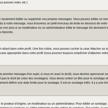
s pouvez voter, etc.
)
 seulement éditer ou supprimer vos propres messages. Vous pouvez éditer un messa
 à votre message, vous trouverez un petit morceau de texte en dessous de votre me
 pas non plus si un modérateur ou un administrateur édite le message (ils devraient l
 a répondu.
 allant dans votre profil. Une fois créée, vous pouvez cocher la case
Attacher sa s
case appropriée dans votre profil (vous pourrez toujours empêcher d'attacher votre
e premier message d'un sujet, si vous en avez le droit), vous devriez apercevoir u
 pas le droit de créer des sondages). Vous devez entrer un titre pour le sondage e
ment définir une date limite pour le sondage; 0 est un sondage infini. Il y a une limi
osteur d'origine, un modérateur ou un administrateur. Pour éditer un sondage, cli