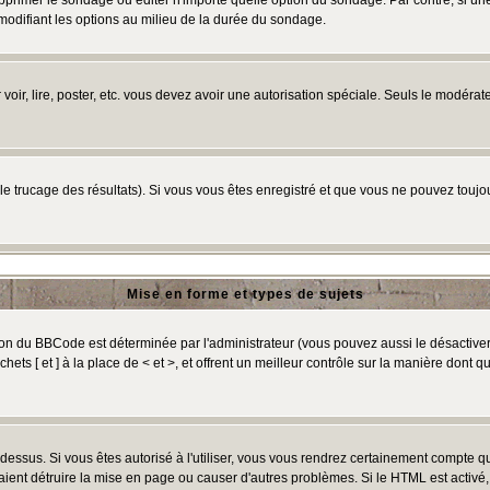
primer le sondage ou éditer n'importe quelle option du sondage. Par contre, si un
 modifiant les options au milieu de la durée du sondage.
r voir, lire, poster, etc. vous devez avoir une autorisation spéciale. Seuls le modér
 le trucage des résultats). Si vous vous êtes enregistré et que vous ne pouvez touj
Mise en forme et types de sujets
ion du BBCode est déterminée par l'administrateur (vous pouvez aussi le désactive
ts [ et ] à la place de < et >, et offrent un meilleur contrôle sur la manière dont q
t dessus. Si vous êtes autorisé à l'utiliser, vous vous rendrez certainement compte
raient détruire la mise en page ou causer d'autres problèmes. Si le HTML est activé