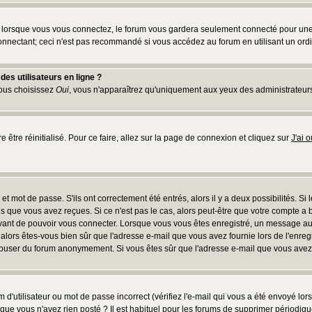
lorsque vous vous connectez, le forum vous gardera seulement connecté pour une pé
nnectant; ceci n'est pas recommandé si vous accédez au forum en utilisant un ordina
es utilisateurs en ligne ?
vous choisissez
Oui
, vous n'apparaîtrez qu'uniquement aux yeux des administrateur
e être réinitialisé. Pour ce faire, allez sur la page de connexion et cliquez sur
J'ai 
t mot de passe. S'ils ont correctement été entrés, alors il y a deux possibilités. Si
s que vous avez reçues. Si ce n'est pas le cas, alors peut-être que votre compte a 
avant de pouvoir vous connecter. Lorsque vous vous êtes enregistré, un message aur
u, alors êtes-vous bien sûr que l'adresse e-mail que vous avez fournie lors de l'enreg
s abuser du forum anonymement. Si vous êtes sûr que l'adresse e-mail que vous avez f
d'utilisateur ou mot de passe incorrect (vérifiez l'e-mail qui vous a été envoyé lo
que vous n'avez rien posté ? Il est habituel pour les forums de supprimer périodique