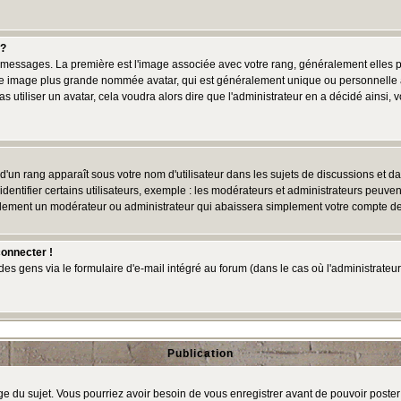
 ?
des messages. La première est l'image associée avec votre rang, généralement elles
une image plus grande nommée avatar, qui est généralement unique ou personnelle à c
as utiliser un avatar, cela voudra alors dire que l'administrateur en a décidé ains
d'un rang apparaît sous votre nom d'utilisateur dans les sujets de discussions et dans
tifier certains utilisateurs, exemple : les modérateurs et administrateurs peuvent 
bablement un modérateur ou administrateur qui abaissera simplement votre compte d
connecter !
 gens via le formulaire d'e-mail intégré au forum (dans le cas où l'administrateur aur
Publication
age du sujet. Vous pourriez avoir besoin de vous enregistrer avant de pouvoir poster