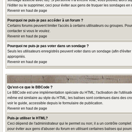
sondage associé avec lui). Si personne n'a encore voté, vous pouvez alors sup
l'éditer ou le supprimer, ceci pour éviter aux gens de truquer les sondages en
Revenir en haut de page
Pourquoi ne puis-je pas accéder à un forum ?
Certains forums peuvent limiter l'accès à certains utilisateurs ou groupes. Pou
contacter si vous le voulez.
Revenir en haut de page
Pourquoi ne puis-je pas voter dans un sondage ?
Seuls les utilisateurs enregistrés peuvent voter dans un sondage (afin d'éviter
appropriés.
Revenir en haut de page
Qu'est-ce que le BBCode ?
Le BBCode est une implémentation spéciale du HTML; l'activation de l'utilisat
même est similaire au style du HTML; les balises sont contenues dans des croche
voir le guide, accessible depuis le formulaire de publication.
Revenir en haut de page
Puis-je utiliser le HTML?
Ceci dépend de l'administrateur qui le permet ou non; il a un contrôle comple
pour éviter aux gens d'abuser du forum en utilisant certaines balises qui pour