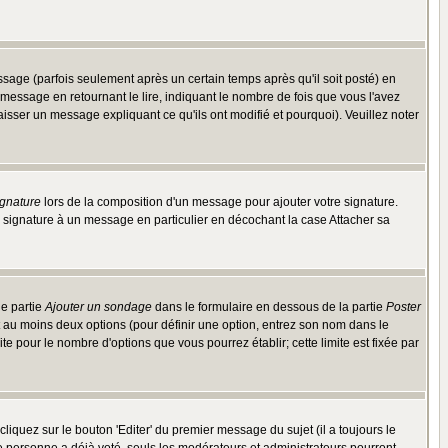
ge (parfois seulement après un certain temps après qu'il soit posté) en
ssage en retournant le lire, indiquant le nombre de fois que vous l'avez
aisser un message expliquant ce qu'ils ont modifié et pourquoi). Veuillez noter
ignature
lors de la composition d'un message pour ajouter votre signature.
 signature à un message en particulier en décochant la case Attacher sa
ne partie
Ajouter un sondage
dans le formulaire en dessous de la partie
Poster
t au moins deux options (pour définir une option, entrez son nom dans le
te pour le nombre d'options que vous pourrez établir; cette limite est fixée par
quez sur le bouton 'Editer' du premier message du sujet (il a toujours le