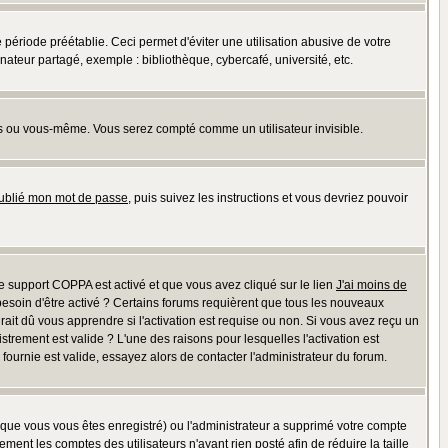
riode préétablie. Ceci permet d'éviter une utilisation abusive de votre
teur partagé, exemple : bibliothèque, cybercafé, université, etc.
s ou vous-même. Vous serez compté comme un utilisateur invisible.
oublié mon mot de passe
, puis suivez les instructions et vous devriez pouvoir
 le support COPPA est activé et que vous avez cliqué sur le lien
J'ai moins de
besoin d'être activé ? Certains forums requièrent que tous les nouveaux
ait dû vous apprendre si l'activation est requise ou non. Si vous avez reçu un
istrement est valide ? L'une des raisons pour lesquelles l'activation est
ournie est valide, essayez alors de contacter l'administrateur du forum.
rsque vous vous êtes enregistré) ou l'administrateur a supprimé votre compte
ment les comptes des utilisateurs n'ayant rien posté afin de réduire la taille