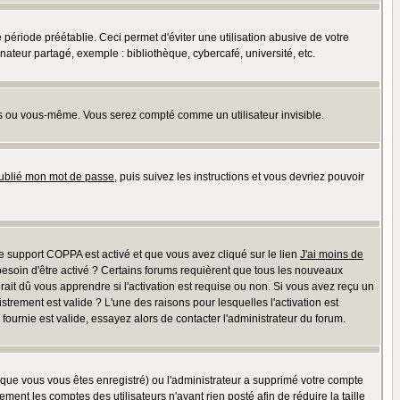
riode préétablie. Ceci permet d'éviter une utilisation abusive de votre
teur partagé, exemple : bibliothèque, cybercafé, université, etc.
s ou vous-même. Vous serez compté comme un utilisateur invisible.
oublié mon mot de passe
, puis suivez les instructions et vous devriez pouvoir
 le support COPPA est activé et que vous avez cliqué sur le lien
J'ai moins de
besoin d'être activé ? Certains forums requièrent que tous les nouveaux
ait dû vous apprendre si l'activation est requise ou non. Si vous avez reçu un
istrement est valide ? L'une des raisons pour lesquelles l'activation est
ournie est valide, essayez alors de contacter l'administrateur du forum.
rsque vous vous êtes enregistré) ou l'administrateur a supprimé votre compte
ment les comptes des utilisateurs n'ayant rien posté afin de réduire la taille