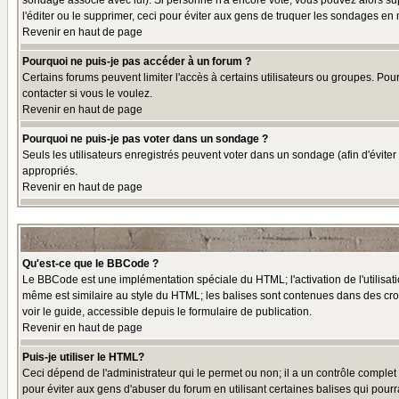
sondage associé avec lui). Si personne n'a encore voté, vous pouvez alors sup
l'éditer ou le supprimer, ceci pour éviter aux gens de truquer les sondages en
Revenir en haut de page
Pourquoi ne puis-je pas accéder à un forum ?
Certains forums peuvent limiter l'accès à certains utilisateurs ou groupes. Pou
contacter si vous le voulez.
Revenir en haut de page
Pourquoi ne puis-je pas voter dans un sondage ?
Seuls les utilisateurs enregistrés peuvent voter dans un sondage (afin d'éviter
appropriés.
Revenir en haut de page
Qu'est-ce que le BBCode ?
Le BBCode est une implémentation spéciale du HTML; l'activation de l'utilisat
même est similaire au style du HTML; les balises sont contenues dans des croche
voir le guide, accessible depuis le formulaire de publication.
Revenir en haut de page
Puis-je utiliser le HTML?
Ceci dépend de l'administrateur qui le permet ou non; il a un contrôle comple
pour éviter aux gens d'abuser du forum en utilisant certaines balises qui pour