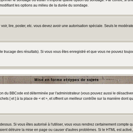
primer le sondage ou éditer n'importe quelle option du sondage. Par contre, si un
 modifiant les options au milieu de la durée du sondage.
r voir, lire, poster, etc. vous devez avoir une autorisation spéciale. Seuls le modér
 le trucage des résultats). Si vous vous êtes enregistré et que vous ne pouvez touj
Mise en forme et types de sujets
ion du BBCode est déterminée par l'administrateur (vous pouvez aussi le désactive
ts [ et ] à la place de < et >, et offrent un meilleur contrôle sur la manière dont q
t dessus. Si vous êtes autorisé à l'utiliser, vous vous rendrez certainement compte
raient détruire la mise en page ou causer d'autres problèmes. Si le HTML est activé