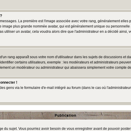
 ?
des messages. La première est l'image associée avec votre rang, généralement elles
une image plus grande nommée avatar, qui est généralement unique ou personnelle à c
as utiliser un avatar, cela voudra alors dire que l'administrateur en a décidé ains
d'un rang apparaît sous votre nom d'utilisateur dans les sujets de discussions et dans
tifier certains utilisateurs, exemple : les modérateurs et administrateurs peuvent 
bablement un modérateur ou administrateur qui abaissera simplement votre compte d
connecter !
 gens via le formulaire d'e-mail intégré au forum (dans le cas où l'administrateur aur
Publication
age du sujet. Vous pourriez avoir besoin de vous enregistrer avant de pouvoir poster