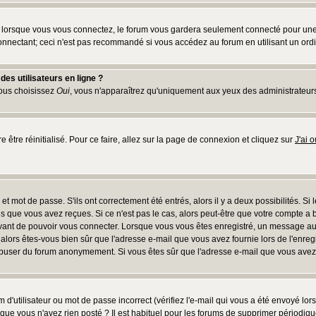
lorsque vous vous connectez, le forum vous gardera seulement connecté pour une pé
nnectant; ceci n'est pas recommandé si vous accédez au forum en utilisant un ordina
es utilisateurs en ligne ?
vous choisissez
Oui
, vous n'apparaîtrez qu'uniquement aux yeux des administrateur
e être réinitialisé. Pour ce faire, allez sur la page de connexion et cliquez sur
J'ai 
t mot de passe. S'ils ont correctement été entrés, alors il y a deux possibilités. Si
s que vous avez reçues. Si ce n'est pas le cas, alors peut-être que votre compte a 
avant de pouvoir vous connecter. Lorsque vous vous êtes enregistré, un message aur
u, alors êtes-vous bien sûr que l'adresse e-mail que vous avez fournie lors de l'enreg
s abuser du forum anonymement. Si vous êtes sûr que l'adresse e-mail que vous avez f
d'utilisateur ou mot de passe incorrect (vérifiez l'e-mail qui vous a été envoyé lo
que vous n'avez rien posté ? Il est habituel pour les forums de supprimer périodique