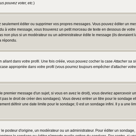
s pouvez voter, etc.
)
 seulement éditer ou supprimer vos propres messages. Vous pouvez éditer un messa
 à votre message, vous trouverez un petit morceau de texte en dessous de votre me
 pas non plus si un modérateur ou un administrateur édite le message (ils devraient l
 a répondu.
 allant dans votre profil. Une fois créée, vous pouvez cocher la case
Attacher sa s
case appropriée dans votre profil (vous pourrez toujours empêcher d'attacher votre
e premier message d'un sujet, si vous en avez le droit), vous devriez apercevoir u
 pas le droit de créer des sondages). Vous devez entrer un titre pour le sondage e
ment définir une date limite pour le sondage; 0 est un sondage infini. Il y a une limi
osteur d'origine, un modérateur ou un administrateur. Pour éditer un sondage, cli