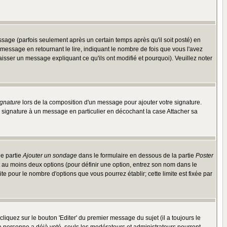
ge (parfois seulement après un certain temps après qu'il soit posté) en
ssage en retournant le lire, indiquant le nombre de fois que vous l'avez
aisser un message expliquant ce qu'ils ont modifié et pourquoi). Veuillez noter
ignature
lors de la composition d'un message pour ajouter votre signature.
 signature à un message en particulier en décochant la case Attacher sa
ne partie
Ajouter un sondage
dans le formulaire en dessous de la partie
Poster
t au moins deux options (pour définir une option, entrez son nom dans le
te pour le nombre d'options que vous pourrez établir; cette limite est fixée par
quez sur le bouton 'Editer' du premier message du sujet (il a toujours le