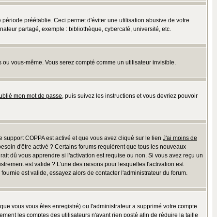
riode préétablie. Ceci permet d'éviter une utilisation abusive de votre
teur partagé, exemple : bibliothèque, cybercafé, université, etc.
s ou vous-même. Vous serez compté comme un utilisateur invisible.
oublié mon mot de passe
, puis suivez les instructions et vous devriez pouvoir
 le support COPPA est activé et que vous avez cliqué sur le lien
J'ai moins de
besoin d'être activé ? Certains forums requièrent que tous les nouveaux
ait dû vous apprendre si l'activation est requise ou non. Si vous avez reçu un
istrement est valide ? L'une des raisons pour lesquelles l'activation est
ournie est valide, essayez alors de contacter l'administrateur du forum.
rsque vous vous êtes enregistré) ou l'administrateur a supprimé votre compte
ment les comptes des utilisateurs n'ayant rien posté afin de réduire la taille