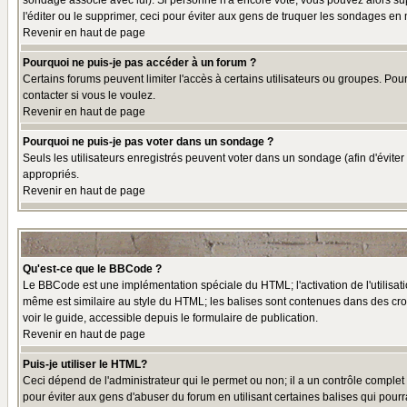
sondage associé avec lui). Si personne n'a encore voté, vous pouvez alors sup
l'éditer ou le supprimer, ceci pour éviter aux gens de truquer les sondages en
Revenir en haut de page
Pourquoi ne puis-je pas accéder à un forum ?
Certains forums peuvent limiter l'accès à certains utilisateurs ou groupes. Pou
contacter si vous le voulez.
Revenir en haut de page
Pourquoi ne puis-je pas voter dans un sondage ?
Seuls les utilisateurs enregistrés peuvent voter dans un sondage (afin d'éviter
appropriés.
Revenir en haut de page
Qu'est-ce que le BBCode ?
Le BBCode est une implémentation spéciale du HTML; l'activation de l'utilisat
même est similaire au style du HTML; les balises sont contenues dans des croche
voir le guide, accessible depuis le formulaire de publication.
Revenir en haut de page
Puis-je utiliser le HTML?
Ceci dépend de l'administrateur qui le permet ou non; il a un contrôle comple
pour éviter aux gens d'abuser du forum en utilisant certaines balises qui pour