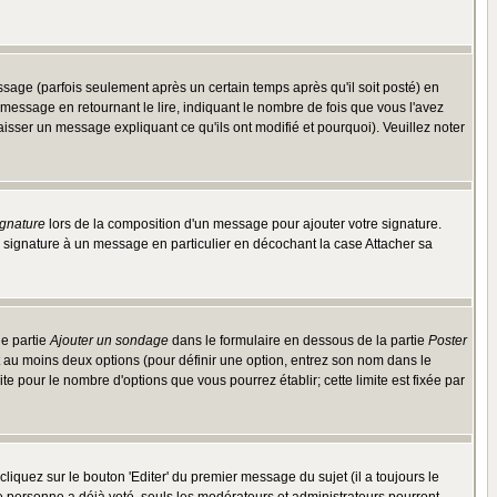
ge (parfois seulement après un certain temps après qu'il soit posté) en
ssage en retournant le lire, indiquant le nombre de fois que vous l'avez
aisser un message expliquant ce qu'ils ont modifié et pourquoi). Veuillez noter
ignature
lors de la composition d'un message pour ajouter votre signature.
 signature à un message en particulier en décochant la case Attacher sa
ne partie
Ajouter un sondage
dans le formulaire en dessous de la partie
Poster
t au moins deux options (pour définir une option, entrez son nom dans le
te pour le nombre d'options que vous pourrez établir; cette limite est fixée par
quez sur le bouton 'Editer' du premier message du sujet (il a toujours le