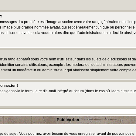
 ?
des messages. La première est l'image associée avec votre rang, généralement elles
une image plus grande nommée avatar, qui est généralement unique ou personnelle à c
as utiliser un avatar, cela voudra alors dire que l'administrateur en a décidé ains
d'un rang apparaît sous votre nom d'utilisateur dans les sujets de discussions et dans
tifier certains utilisateurs, exemple : les modérateurs et administrateurs peuvent 
bablement un modérateur ou administrateur qui abaissera simplement votre compte d
connecter !
 gens via le formulaire d'e-mail intégré au forum (dans le cas où l'administrateur aur
Publication
age du sujet. Vous pourriez avoir besoin de vous enregistrer avant de pouvoir poster