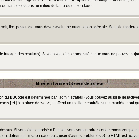
primer le sondage ou éditer n'importe quelle option du sondage. Par contre, si un
 modifiant les options au milieu de la durée du sondage.
r voir, lire, poster, etc. vous devez avoir une autorisation spéciale. Seuls le modér
 le trucage des résultats). Si vous vous êtes enregistré et que vous ne pouvez touj
Mise en forme et types de sujets
ion du BBCode est déterminée par l'administrateur (vous pouvez aussi le désactive
ts [ et ] à la place de < et >, et offrent un meilleur contrôle sur la manière dont q
t dessus. Si vous êtes autorisé à l'utiliser, vous vous rendrez certainement compte
raient détruire la mise en page ou causer d'autres problèmes. Si le HTML est activé