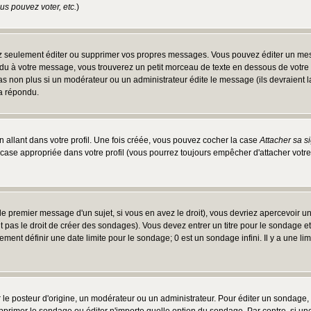
s pouvez voter, etc.
)
 seulement éditer ou supprimer vos propres messages. Vous pouvez éditer un messa
 à votre message, vous trouverez un petit morceau de texte en dessous de votre me
 pas non plus si un modérateur ou un administrateur édite le message (ils devraient l
 a répondu.
 allant dans votre profil. Une fois créée, vous pouvez cocher la case
Attacher sa s
case appropriée dans votre profil (vous pourrez toujours empêcher d'attacher votre
e premier message d'un sujet, si vous en avez le droit), vous devriez apercevoir u
 pas le droit de créer des sondages). Vous devez entrer un titre pour le sondage e
ment définir une date limite pour le sondage; 0 est un sondage infini. Il y a une limi
osteur d'origine, un modérateur ou un administrateur. Pour éditer un sondage, cli