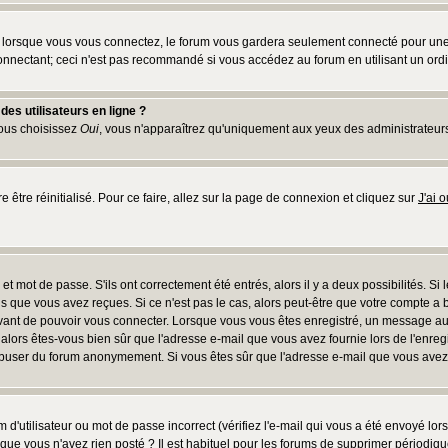
lorsque vous vous connectez, le forum vous gardera seulement connecté pour une pé
nnectant; ceci n'est pas recommandé si vous accédez au forum en utilisant un ordina
es utilisateurs en ligne ?
vous choisissez
Oui
, vous n'apparaîtrez qu'uniquement aux yeux des administrateur
e être réinitialisé. Pour ce faire, allez sur la page de connexion et cliquez sur
J'ai 
t mot de passe. S'ils ont correctement été entrés, alors il y a deux possibilités. Si
s que vous avez reçues. Si ce n'est pas le cas, alors peut-être que votre compte a 
avant de pouvoir vous connecter. Lorsque vous vous êtes enregistré, un message aur
u, alors êtes-vous bien sûr que l'adresse e-mail que vous avez fournie lors de l'enreg
s abuser du forum anonymement. Si vous êtes sûr que l'adresse e-mail que vous avez f
d'utilisateur ou mot de passe incorrect (vérifiez l'e-mail qui vous a été envoyé lo
que vous n'avez rien posté ? Il est habituel pour les forums de supprimer périodique