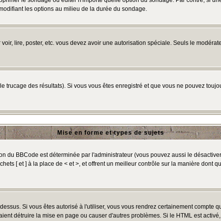
primer le sondage ou éditer n'importe quelle option du sondage. Par contre, si un
 modifiant les options au milieu de la durée du sondage.
r voir, lire, poster, etc. vous devez avoir une autorisation spéciale. Seuls le modér
 le trucage des résultats). Si vous vous êtes enregistré et que vous ne pouvez touj
Mise en forme et types de sujets
ion du BBCode est déterminée par l'administrateur (vous pouvez aussi le désactive
ts [ et ] à la place de < et >, et offrent un meilleur contrôle sur la manière dont q
t dessus. Si vous êtes autorisé à l'utiliser, vous vous rendrez certainement compte
raient détruire la mise en page ou causer d'autres problèmes. Si le HTML est activé