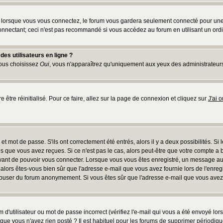
lorsque vous vous connectez, le forum vous gardera seulement connecté pour une pé
nnectant; ceci n'est pas recommandé si vous accédez au forum en utilisant un ordina
es utilisateurs en ligne ?
vous choisissez
Oui
, vous n'apparaîtrez qu'uniquement aux yeux des administrateur
e être réinitialisé. Pour ce faire, allez sur la page de connexion et cliquez sur
J'ai 
t mot de passe. S'ils ont correctement été entrés, alors il y a deux possibilités. Si
s que vous avez reçues. Si ce n'est pas le cas, alors peut-être que votre compte a 
avant de pouvoir vous connecter. Lorsque vous vous êtes enregistré, un message aur
u, alors êtes-vous bien sûr que l'adresse e-mail que vous avez fournie lors de l'enreg
s abuser du forum anonymement. Si vous êtes sûr que l'adresse e-mail que vous avez f
d'utilisateur ou mot de passe incorrect (vérifiez l'e-mail qui vous a été envoyé lo
que vous n'avez rien posté ? Il est habituel pour les forums de supprimer périodique