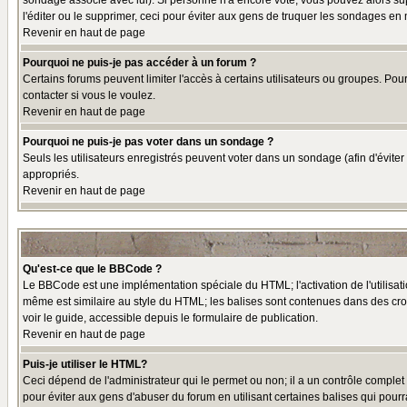
sondage associé avec lui). Si personne n'a encore voté, vous pouvez alors sup
l'éditer ou le supprimer, ceci pour éviter aux gens de truquer les sondages en
Revenir en haut de page
Pourquoi ne puis-je pas accéder à un forum ?
Certains forums peuvent limiter l'accès à certains utilisateurs ou groupes. Pou
contacter si vous le voulez.
Revenir en haut de page
Pourquoi ne puis-je pas voter dans un sondage ?
Seuls les utilisateurs enregistrés peuvent voter dans un sondage (afin d'éviter
appropriés.
Revenir en haut de page
Qu'est-ce que le BBCode ?
Le BBCode est une implémentation spéciale du HTML; l'activation de l'utilisat
même est similaire au style du HTML; les balises sont contenues dans des croche
voir le guide, accessible depuis le formulaire de publication.
Revenir en haut de page
Puis-je utiliser le HTML?
Ceci dépend de l'administrateur qui le permet ou non; il a un contrôle comple
pour éviter aux gens d'abuser du forum en utilisant certaines balises qui pour