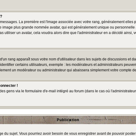
 ?
des messages. La première est l'image associée avec votre rang, généralement elles
une image plus grande nommée avatar, qui est généralement unique ou personnelle à c
as utiliser un avatar, cela voudra alors dire que l'administrateur en a décidé ains
d'un rang apparaît sous votre nom d'utilisateur dans les sujets de discussions et dans
tifier certains utilisateurs, exemple : les modérateurs et administrateurs peuvent 
bablement un modérateur ou administrateur qui abaissera simplement votre compte d
connecter !
 gens via le formulaire d'e-mail intégré au forum (dans le cas où l'administrateur aur
Publication
age du sujet. Vous pourriez avoir besoin de vous enregistrer avant de pouvoir poster