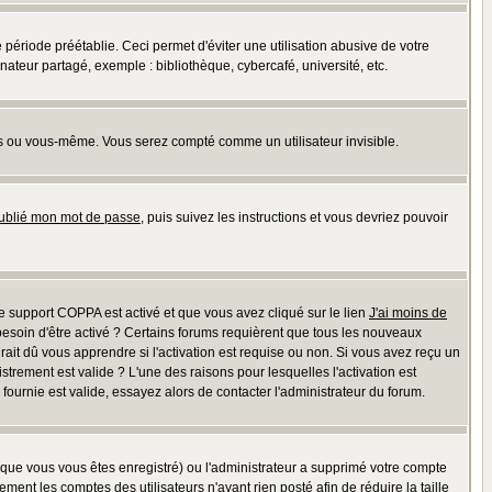
riode préétablie. Ceci permet d'éviter une utilisation abusive de votre
teur partagé, exemple : bibliothèque, cybercafé, université, etc.
s ou vous-même. Vous serez compté comme un utilisateur invisible.
oublié mon mot de passe
, puis suivez les instructions et vous devriez pouvoir
 le support COPPA est activé et que vous avez cliqué sur le lien
J'ai moins de
besoin d'être activé ? Certains forums requièrent que tous les nouveaux
ait dû vous apprendre si l'activation est requise ou non. Si vous avez reçu un
istrement est valide ? L'une des raisons pour lesquelles l'activation est
ournie est valide, essayez alors de contacter l'administrateur du forum.
rsque vous vous êtes enregistré) ou l'administrateur a supprimé votre compte
ment les comptes des utilisateurs n'ayant rien posté afin de réduire la taille