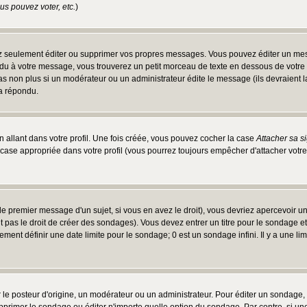
s pouvez voter, etc.
)
 seulement éditer ou supprimer vos propres messages. Vous pouvez éditer un messa
 à votre message, vous trouverez un petit morceau de texte en dessous de votre me
 pas non plus si un modérateur ou un administrateur édite le message (ils devraient l
 a répondu.
 allant dans votre profil. Une fois créée, vous pouvez cocher la case
Attacher sa s
case appropriée dans votre profil (vous pourrez toujours empêcher d'attacher votre
e premier message d'un sujet, si vous en avez le droit), vous devriez apercevoir u
 pas le droit de créer des sondages). Vous devez entrer un titre pour le sondage e
ment définir une date limite pour le sondage; 0 est un sondage infini. Il y a une limi
osteur d'origine, un modérateur ou un administrateur. Pour éditer un sondage, cli