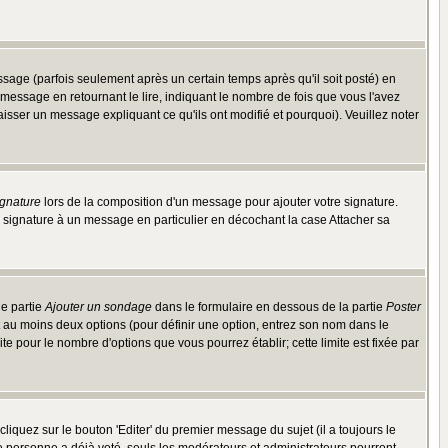
ge (parfois seulement après un certain temps après qu'il soit posté) en
ssage en retournant le lire, indiquant le nombre de fois que vous l'avez
aisser un message expliquant ce qu'ils ont modifié et pourquoi). Veuillez noter
ignature
lors de la composition d'un message pour ajouter votre signature.
 signature à un message en particulier en décochant la case Attacher sa
ne partie
Ajouter un sondage
dans le formulaire en dessous de la partie
Poster
t au moins deux options (pour définir une option, entrez son nom dans le
te pour le nombre d'options que vous pourrez établir; cette limite est fixée par
quez sur le bouton 'Editer' du premier message du sujet (il a toujours le