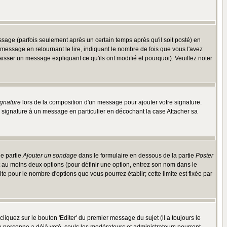
ge (parfois seulement après un certain temps après qu'il soit posté) en
ssage en retournant le lire, indiquant le nombre de fois que vous l'avez
aisser un message expliquant ce qu'ils ont modifié et pourquoi). Veuillez noter
ignature
lors de la composition d'un message pour ajouter votre signature.
 signature à un message en particulier en décochant la case Attacher sa
ne partie
Ajouter un sondage
dans le formulaire en dessous de la partie
Poster
t au moins deux options (pour définir une option, entrez son nom dans le
te pour le nombre d'options que vous pourrez établir; cette limite est fixée par
quez sur le bouton 'Editer' du premier message du sujet (il a toujours le