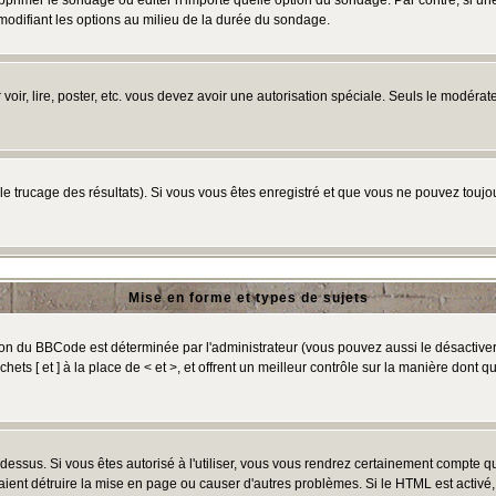
primer le sondage ou éditer n'importe quelle option du sondage. Par contre, si un
 modifiant les options au milieu de la durée du sondage.
r voir, lire, poster, etc. vous devez avoir une autorisation spéciale. Seuls le modér
 le trucage des résultats). Si vous vous êtes enregistré et que vous ne pouvez touj
Mise en forme et types de sujets
ion du BBCode est déterminée par l'administrateur (vous pouvez aussi le désactive
ts [ et ] à la place de < et >, et offrent un meilleur contrôle sur la manière dont q
t dessus. Si vous êtes autorisé à l'utiliser, vous vous rendrez certainement compte
raient détruire la mise en page ou causer d'autres problèmes. Si le HTML est activé