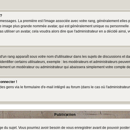
 ?
des messages. La première est l'image associée avec votre rang, généralement elles
une image plus grande nommée avatar, qui est généralement unique ou personnelle à c
as utiliser un avatar, cela voudra alors dire que l'administrateur en a décidé ains
d'un rang apparaît sous votre nom d'utilisateur dans les sujets de discussions et dans
tifier certains utilisateurs, exemple : les modérateurs et administrateurs peuvent 
bablement un modérateur ou administrateur qui abaissera simplement votre compte d
connecter !
 gens via le formulaire d'e-mail intégré au forum (dans le cas où l'administrateur aur
Publication
age du sujet. Vous pourriez avoir besoin de vous enregistrer avant de pouvoir poster