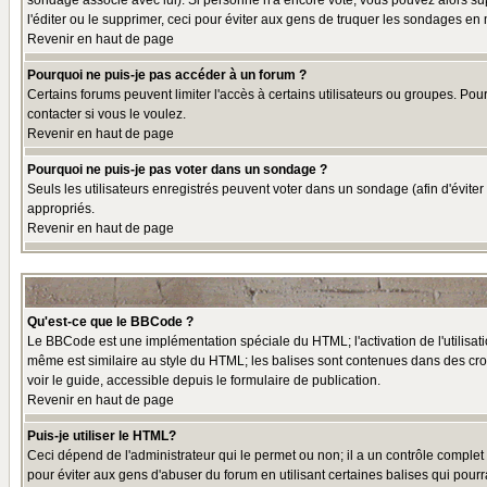
sondage associé avec lui). Si personne n'a encore voté, vous pouvez alors sup
l'éditer ou le supprimer, ceci pour éviter aux gens de truquer les sondages en
Revenir en haut de page
Pourquoi ne puis-je pas accéder à un forum ?
Certains forums peuvent limiter l'accès à certains utilisateurs ou groupes. Pou
contacter si vous le voulez.
Revenir en haut de page
Pourquoi ne puis-je pas voter dans un sondage ?
Seuls les utilisateurs enregistrés peuvent voter dans un sondage (afin d'éviter
appropriés.
Revenir en haut de page
Qu'est-ce que le BBCode ?
Le BBCode est une implémentation spéciale du HTML; l'activation de l'utilisat
même est similaire au style du HTML; les balises sont contenues dans des croche
voir le guide, accessible depuis le formulaire de publication.
Revenir en haut de page
Puis-je utiliser le HTML?
Ceci dépend de l'administrateur qui le permet ou non; il a un contrôle comple
pour éviter aux gens d'abuser du forum en utilisant certaines balises qui pour