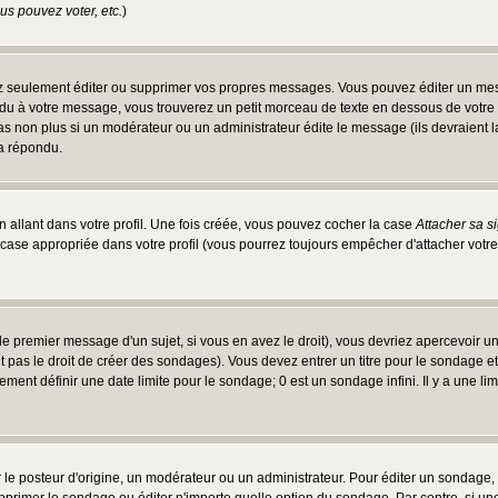
s pouvez voter, etc.
)
 seulement éditer ou supprimer vos propres messages. Vous pouvez éditer un messa
 à votre message, vous trouverez un petit morceau de texte en dessous de votre me
 pas non plus si un modérateur ou un administrateur édite le message (ils devraient l
 a répondu.
 allant dans votre profil. Une fois créée, vous pouvez cocher la case
Attacher sa s
case appropriée dans votre profil (vous pourrez toujours empêcher d'attacher votre
e premier message d'un sujet, si vous en avez le droit), vous devriez apercevoir u
 pas le droit de créer des sondages). Vous devez entrer un titre pour le sondage e
ment définir une date limite pour le sondage; 0 est un sondage infini. Il y a une limi
osteur d'origine, un modérateur ou un administrateur. Pour éditer un sondage, cli