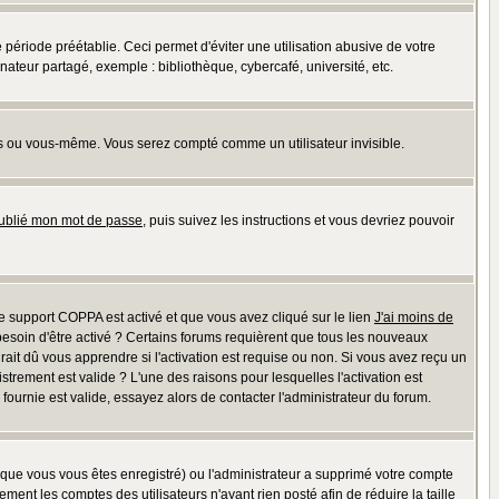
riode préétablie. Ceci permet d'éviter une utilisation abusive de votre
teur partagé, exemple : bibliothèque, cybercafé, université, etc.
s ou vous-même. Vous serez compté comme un utilisateur invisible.
oublié mon mot de passe
, puis suivez les instructions et vous devriez pouvoir
 le support COPPA est activé et que vous avez cliqué sur le lien
J'ai moins de
besoin d'être activé ? Certains forums requièrent que tous les nouveaux
ait dû vous apprendre si l'activation est requise ou non. Si vous avez reçu un
istrement est valide ? L'une des raisons pour lesquelles l'activation est
ournie est valide, essayez alors de contacter l'administrateur du forum.
rsque vous vous êtes enregistré) ou l'administrateur a supprimé votre compte
ment les comptes des utilisateurs n'ayant rien posté afin de réduire la taille