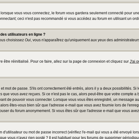
lorsque vous vous connectez, le forum vous gardera seulement connecté pour une pé
nnectant; ceci n'est pas recommandé si vous accédez au forum en utilisant un ordina
es utilisateurs en ligne ?
vous choisissez
Oui
, vous n'apparaîtrez qu'uniquement aux yeux des administrateur
e être réinitialisé. Pour ce faire, allez sur la page de connexion et cliquez sur
J'ai 
t mot de passe. S'ils ont correctement été entrés, alors il y a deux possibilités. Si
s que vous avez reçues. Si ce n'est pas le cas, alors peut-être que votre compte a 
avant de pouvoir vous connecter. Lorsque vous vous êtes enregistré, un message aur
u, alors êtes-vous bien sûr que l'adresse e-mail que vous avez fournie lors de l'enreg
s abuser du forum anonymement. Si vous êtes sûr que l'adresse e-mail que vous avez f
d'utilisateur ou mot de passe incorrect (vérifiez l'e-mail qui vous a été envoyé lo
que vous n'avez rien posté ? Il est habituel pour les forums de supprimer périodique