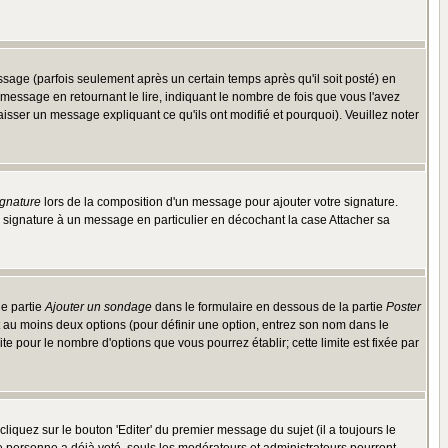
ge (parfois seulement après un certain temps après qu'il soit posté) en
ssage en retournant le lire, indiquant le nombre de fois que vous l'avez
aisser un message expliquant ce qu'ils ont modifié et pourquoi). Veuillez noter
ignature
lors de la composition d'un message pour ajouter votre signature.
 signature à un message en particulier en décochant la case Attacher sa
ne partie
Ajouter un sondage
dans le formulaire en dessous de la partie
Poster
t au moins deux options (pour définir une option, entrez son nom dans le
te pour le nombre d'options que vous pourrez établir; cette limite est fixée par
quez sur le bouton 'Editer' du premier message du sujet (il a toujours le