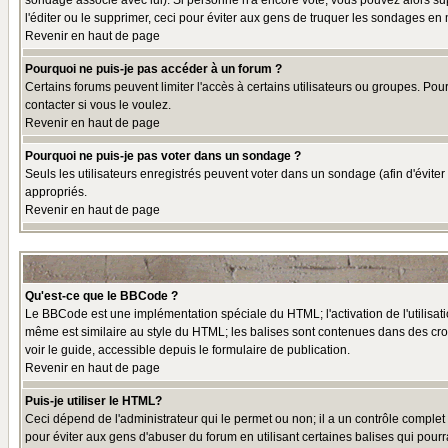
sondage associé avec lui). Si personne n'a encore voté, vous pouvez alors sup
l'éditer ou le supprimer, ceci pour éviter aux gens de truquer les sondages en
Revenir en haut de page
Pourquoi ne puis-je pas accéder à un forum ?
Certains forums peuvent limiter l'accès à certains utilisateurs ou groupes. Pou
contacter si vous le voulez.
Revenir en haut de page
Pourquoi ne puis-je pas voter dans un sondage ?
Seuls les utilisateurs enregistrés peuvent voter dans un sondage (afin d'éviter
appropriés.
Revenir en haut de page
Qu'est-ce que le BBCode ?
Le BBCode est une implémentation spéciale du HTML; l'activation de l'utilisat
même est similaire au style du HTML; les balises sont contenues dans des croche
voir le guide, accessible depuis le formulaire de publication.
Revenir en haut de page
Puis-je utiliser le HTML?
Ceci dépend de l'administrateur qui le permet ou non; il a un contrôle comple
pour éviter aux gens d'abuser du forum en utilisant certaines balises qui pour