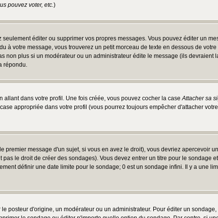
s pouvez voter, etc.
)
 seulement éditer ou supprimer vos propres messages. Vous pouvez éditer un messa
 à votre message, vous trouverez un petit morceau de texte en dessous de votre me
 pas non plus si un modérateur ou un administrateur édite le message (ils devraient l
 a répondu.
 allant dans votre profil. Une fois créée, vous pouvez cocher la case
Attacher sa s
case appropriée dans votre profil (vous pourrez toujours empêcher d'attacher votre
e premier message d'un sujet, si vous en avez le droit), vous devriez apercevoir u
 pas le droit de créer des sondages). Vous devez entrer un titre pour le sondage e
ment définir une date limite pour le sondage; 0 est un sondage infini. Il y a une limi
osteur d'origine, un modérateur ou un administrateur. Pour éditer un sondage, cli