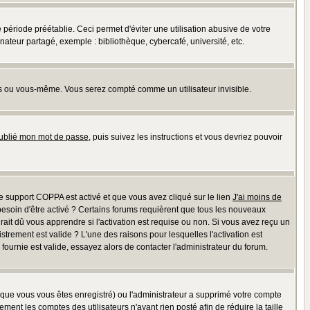
riode préétablie. Ceci permet d'éviter une utilisation abusive de votre
teur partagé, exemple : bibliothèque, cybercafé, université, etc.
s ou vous-même. Vous serez compté comme un utilisateur invisible.
oublié mon mot de passe
, puis suivez les instructions et vous devriez pouvoir
 le support COPPA est activé et que vous avez cliqué sur le lien
J'ai moins de
besoin d'être activé ? Certains forums requièrent que tous les nouveaux
ait dû vous apprendre si l'activation est requise ou non. Si vous avez reçu un
istrement est valide ? L'une des raisons pour lesquelles l'activation est
ournie est valide, essayez alors de contacter l'administrateur du forum.
rsque vous vous êtes enregistré) ou l'administrateur a supprimé votre compte
ment les comptes des utilisateurs n'ayant rien posté afin de réduire la taille