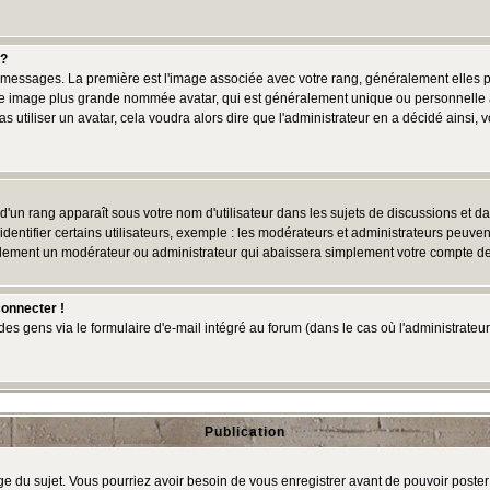
 ?
des messages. La première est l'image associée avec votre rang, généralement elles
une image plus grande nommée avatar, qui est généralement unique ou personnelle à c
as utiliser un avatar, cela voudra alors dire que l'administrateur en a décidé ains
d'un rang apparaît sous votre nom d'utilisateur dans les sujets de discussions et dans
tifier certains utilisateurs, exemple : les modérateurs et administrateurs peuvent 
bablement un modérateur ou administrateur qui abaissera simplement votre compte d
connecter !
 gens via le formulaire d'e-mail intégré au forum (dans le cas où l'administrateur aur
Publication
age du sujet. Vous pourriez avoir besoin de vous enregistrer avant de pouvoir poster