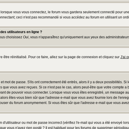
lorsque vous vous connectez, le forum vous gardera seulement connecté pour une pé
nnectant; ceci n'est pas recommandé si vous accédez au forum en utilisant un ordina
es utilisateurs en ligne ?
vous choisissez
Oui
, vous n'apparaîtrez qu'uniquement aux yeux des administrateur
e être réinitialisé. Pour ce faire, allez sur la page de connexion et cliquez sur
J'ai 
t mot de passe. S'ils ont correctement été entrés, alors il y a deux possibilités. Si
s que vous avez reçues. Si ce n'est pas le cas, alors peut-être que votre compte a 
avant de pouvoir vous connecter. Lorsque vous vous êtes enregistré, un message aur
u, alors êtes-vous bien sûr que l'adresse e-mail que vous avez fournie lors de l'enreg
s abuser du forum anonymement. Si vous êtes sûr que l'adresse e-mail que vous avez f
d'utilisateur ou mot de passe incorrect (vérifiez l'e-mail qui vous a été envoyé lo
que vous n'avez rien posté ? Il est habituel pour les forums de supprimer périodique