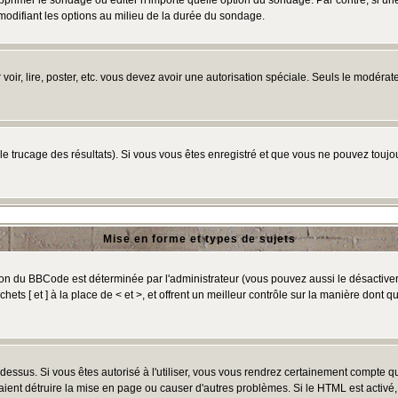
primer le sondage ou éditer n'importe quelle option du sondage. Par contre, si un
 modifiant les options au milieu de la durée du sondage.
r voir, lire, poster, etc. vous devez avoir une autorisation spéciale. Seuls le modér
 le trucage des résultats). Si vous vous êtes enregistré et que vous ne pouvez touj
Mise en forme et types de sujets
ion du BBCode est déterminée par l'administrateur (vous pouvez aussi le désactive
ts [ et ] à la place de < et >, et offrent un meilleur contrôle sur la manière dont q
t dessus. Si vous êtes autorisé à l'utiliser, vous vous rendrez certainement compte
raient détruire la mise en page ou causer d'autres problèmes. Si le HTML est activé