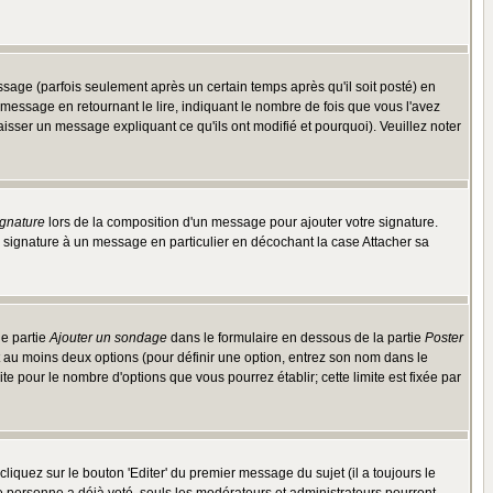
ge (parfois seulement après un certain temps après qu'il soit posté) en
ssage en retournant le lire, indiquant le nombre de fois que vous l'avez
aisser un message expliquant ce qu'ils ont modifié et pourquoi). Veuillez noter
ignature
lors de la composition d'un message pour ajouter votre signature.
 signature à un message en particulier en décochant la case Attacher sa
ne partie
Ajouter un sondage
dans le formulaire en dessous de la partie
Poster
t au moins deux options (pour définir une option, entrez son nom dans le
te pour le nombre d'options que vous pourrez établir; cette limite est fixée par
quez sur le bouton 'Editer' du premier message du sujet (il a toujours le